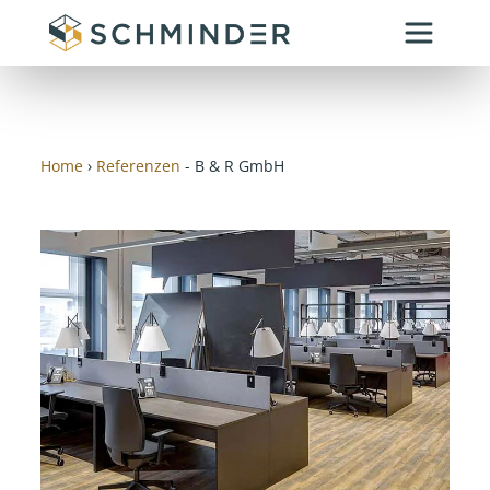
Zum
Inhalt
springen
Home
›
Referenzen
- B & R GmbH