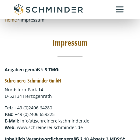
Zum
Inhalt
springen
Home
›
Impressum
Impressum
Angaben gemäß § 5 TMG:
Schreinerei Schminder GmbH
Nordstern-Park 14
D-52134 Herzogenrath
Tel.:
+49 (0)2406 64280
Fax:
+49 (0)2406 659225
E-Mail:
info(at)schreinerei-schminder.de
Web:
www.schreinerei-schminder.de
Inhaltlich Verantwortlicher gemäß § 10 Absatz 3 MDStV: