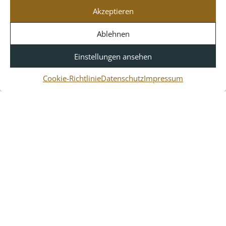
Vereinbaren Sie jetzt eine persönliche Vor-Ort-Beratung für
Akzeptieren
Ihr Projekt:
Rufen Sie uns an
+49 (0)2406 64280-0
oder
besuchen Sie uns im Nordstern-Park 14, 52134 Herzogenrath!
Ablehnen
Einstellungen ansehen
Cookie-Richtlinie
Datenschutz
Impressum
UNSERE LEISTUNGEN
Home
Unternehmen
Über uns
Unser Team
Firmenphilosophie