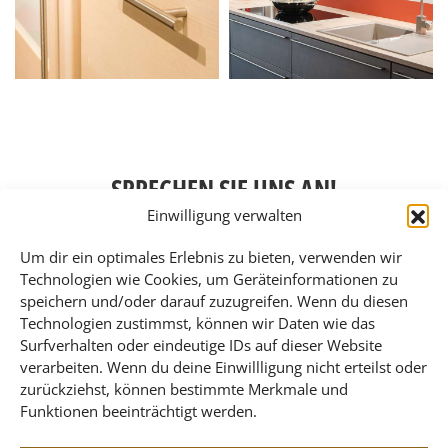
SPRECHEN SIE UNS AN!
Einwilligung verwalten
Um dir ein optimales Erlebnis zu bieten, verwenden wir
Unser Service begleitet Sie von der ersten Skizze über die
Technologien wie Cookies, um Geräteinformationen zu
detailgenaue Planung bis zur
termingerechten
speichern und/oder darauf zuzugreifen. Wenn du diesen
Fertigstellung
. Dabei achten wir stets auf höchste Qualität,
Technologien zustimmst, können wir Daten wie das
Langlebigkeit und Funktionalität Ihrer Küche.
Surfverhalten oder eindeutige IDs auf dieser Website
verarbeiten. Wenn du deine Einwillligung nicht erteilst oder
Vertrauen Sie auf unsere
Erfahrung und unser
zurückziehst, können bestimmte Merkmale und
handwerkliches Können
, um eine Küche zu schaffen, in der
Funktionen beeinträchtigt werden.
Sie sich rundum wohlfühlen.