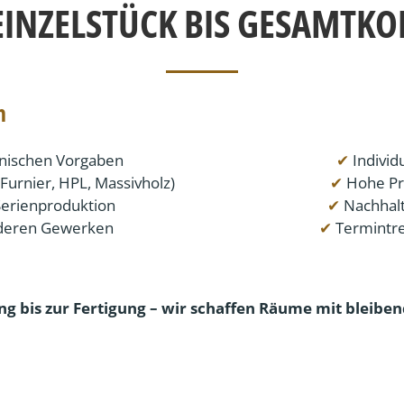
EINZELSTÜCK BIS GESAMTKO
n
onischen Vorgaben
✔
Individ
urnier, HPL, Massivholz)
✔
Hohe Prä
Serienproduktion
✔
Nachhalt
nderen Gewerken
✔
Termintre
ng bis zur Fertigung – wir schaffen Räume mit bleibe