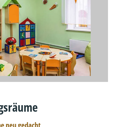
gsräume
e neu gedacht